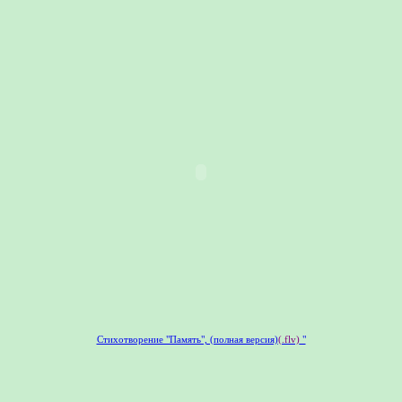
Стихотворение "Память", (полная версия)
(.flv)
"